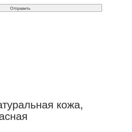
Отправить
атуральная кожа,
расная