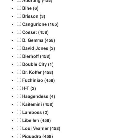
Atlutting
(458)
Bihe
(6)
Brisson
(3)
Cangurione
(165)
Cosset
(458)
D. Gemma
(458)
David Jones
(2)
Dierhoff
(458)
Double City
(1)
Dr. Koffer
(458)
Fuzhiniao
(458)
H-T
(2)
Haagendess
(4)
Kaitemini
(458)
Lareboss
(2)
Libellen
(458)
Loui Vearner
(458)
Piquadro
(458)