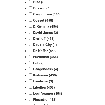
Bihe
(6)
Brisson
(3)
Cangurione
(165)
Cosset
(458)
D. Gemma
(458)
David Jones
(2)
Dierhoff
(458)
Double City
(1)
Dr. Koffer
(458)
Fuzhiniao
(458)
H-T
(2)
Haagendess
(4)
Kaitemini
(458)
Lareboss
(2)
Libellen
(458)
Loui Vearner
(458)
Piquadro
(458)