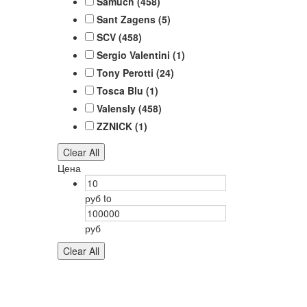
Samuch
(458)
Sant Zagens
(5)
SCV
(458)
Sergio Valentini
(1)
Tony Perotti
(24)
Tosca Blu
(1)
ValensIy
(458)
ZZNICK
(1)
Clear All
Цена
руб
to
руб
Clear All