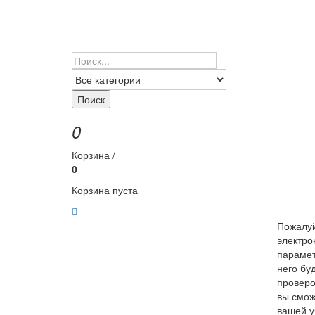
Поиск
0
Корзина /
0
Корзина пуста
Пожалуй
электро
парамет
него бу
проверо
вы смож
вашей у