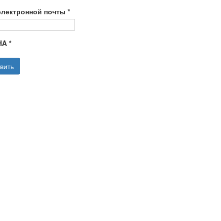
электронной почты
*
HA
*
вить