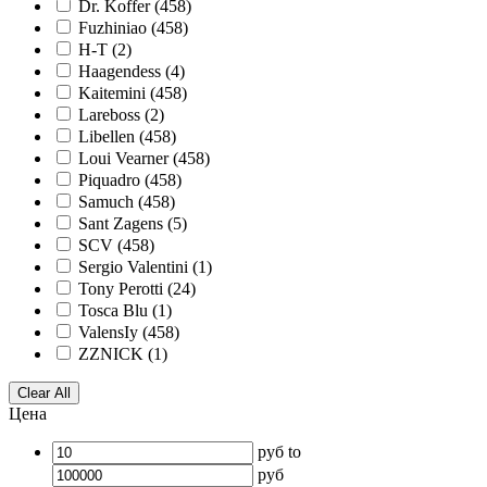
Dr. Koffer
(458)
Fuzhiniao
(458)
H-T
(2)
Haagendess
(4)
Kaitemini
(458)
Lareboss
(2)
Libellen
(458)
Loui Vearner
(458)
Piquadro
(458)
Samuch
(458)
Sant Zagens
(5)
SCV
(458)
Sergio Valentini
(1)
Tony Perotti
(24)
Tosca Blu
(1)
ValensIy
(458)
ZZNICK
(1)
Clear All
Цена
руб
to
руб