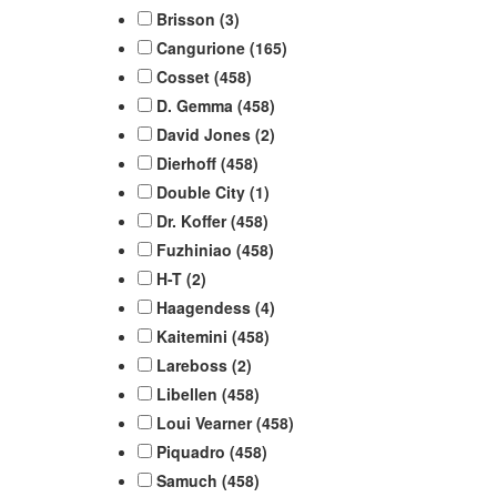
Brisson
(3)
Cangurione
(165)
Cosset
(458)
D. Gemma
(458)
David Jones
(2)
Dierhoff
(458)
Double City
(1)
Dr. Koffer
(458)
Fuzhiniao
(458)
H-T
(2)
Haagendess
(4)
Kaitemini
(458)
Lareboss
(2)
Libellen
(458)
Loui Vearner
(458)
Piquadro
(458)
Samuch
(458)