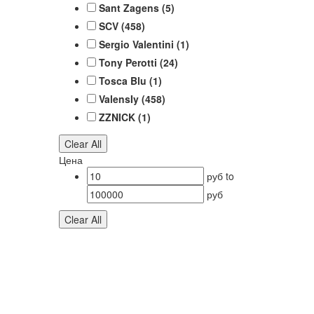
Sant Zagens
(5)
SCV
(458)
Sergio Valentini
(1)
Tony Perotti
(24)
Tosca Blu
(1)
ValensIy
(458)
ZZNICK
(1)
Clear All
Цена
руб
to
руб
Clear All