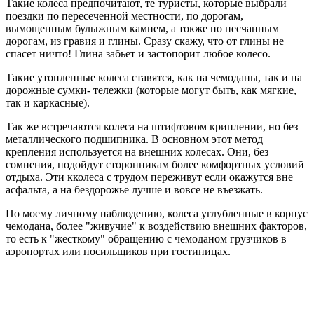
Такие колеса предпочитают, те туристы, которые выбрали
поездки по пересеченной местности, по дорогам,
вымощенным булыжным камнем, а токже по песчанным
дорогам, из гравия и глины. Сразу скажу, что от глины не
спасет ничто! Глина забьет и застопорит любое колесо.
Такие утопленные колеса ставятся, как на чемоданы, так и на
дорожные сумки- тележки (которые могут быть, как мягкие,
так и каркасные).
Так же встречаются колеса на штифтовом криплении, но без
металлического подшипника. В основном этот метод
крепления используется на внешних колесах. Они, без
сомнения, подойдут сторонникам более комфортных условий
отдыха. Эти кколеса с трудом переживут если окажутся вне
асфальта, а на бездорожье лучше и вовсе не въезжать.
По моему личному наблюдению, колеса углубленные в корпус
чемодана, более "живучие" к воздействию внешних факторов,
то есть к "жесткому" обращению с чемоданом грузчиков в
аэропортах или носильщиков при гостиницах.