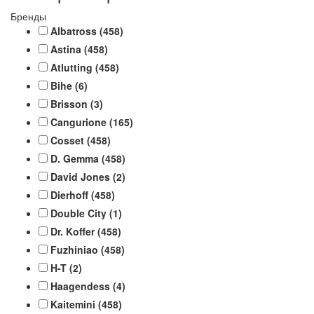
Бренды
Albatross
(458)
Astina
(458)
Atlutting
(458)
Bihe
(6)
Brisson
(3)
Cangurione
(165)
Cosset
(458)
D. Gemma
(458)
David Jones
(2)
Dierhoff
(458)
Double City
(1)
Dr. Koffer
(458)
Fuzhiniao
(458)
H-T
(2)
Haagendess
(4)
Kaitemini
(458)