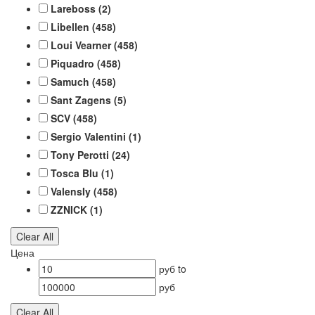
Lareboss
(2)
Libellen
(458)
Loui Vearner
(458)
Piquadro
(458)
Samuch
(458)
Sant Zagens
(5)
SCV
(458)
Sergio Valentini
(1)
Tony Perotti
(24)
Tosca Blu
(1)
ValensIy
(458)
ZZNICK
(1)
Clear All
Цена
руб
to
руб
Clear All